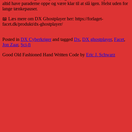
altid have paraderne oppe og være klar til at slå igen. Helst uden for
lange tænkepauser.
📖 Læs mere om DX Ghostplayer her: https://forlaget-
facet.dk/produkt/dx-ghostplayer/
Posted in
DX Cyberkriger
and tagged
Dx
,
DX ghostplayer
,
Facet
,
Jon Zaar
,
Sci-fi
Good Old Fashioned Hand Written Code by
Eric J. Schwarz