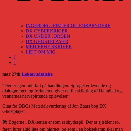
INGEBORG: FINTER OG FORBRYDERE
DX CYBERKRIGER
DX UNDER JORDEN
DX GHOSTPLAYER
MEDIERNE SKRIVER
LIDT OM MIG
F
I
mar 27th
Lektørudtalelse
“Der er igen fuld fart på handlingen. Sproget er levende og
dialogpræget, og forfatteren giver en fin skildring af Hannibal og
vennernes nervepirrende oplevelser.”
Citat fra DBCs Materialevurdering af Jon Zaars bog DX
Ghostplayer.
📚 Bøgerne i DX-serien er som et skydespil. Der er sjældent ro,
faren lurer altid lige om hjørnet, og som i en boksekamp skal man